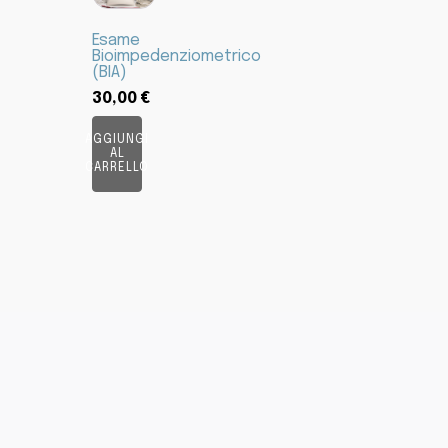
Esame
Bioimpedenziometrico
(BIA)
30,00
€
AGGIUNGI
AL
CARRELLO