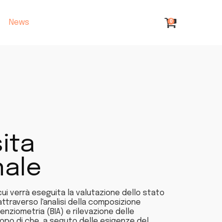
News
0
sita
nale
 cui verrà eseguita la valutazione dello stato
ttraverso l'analisi della composizione
nziometria (BIA) e rilevazione delle
opo di che, a seguto delle esigenze del