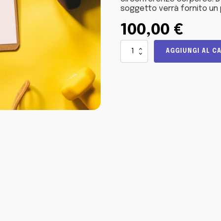
soggetto verrà fornito un 
100,00
€
Prima
AGGIUNGI AL C
visita
nutrizionale
quantità