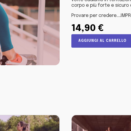
corpo e più forte e sicuro d
Provare per credere…..IMPR
14,90
€
Protocollo
AGGIUNGI AL CARRELLO
IPERTROFIA
DONNA
-
Livello
3
quantità